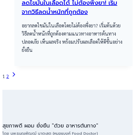
ลดไขมันในเลือดได้ ไม่ต้องพึ่งยา! เริ่ม
จากวิธีลดน้ำหนักที่ถูกต้อง
อยากลดไขมันในเลือดโดยไม่ต้องพึ่งยา? เริ่มต้นด้วย
วิธีลดน้ำหนักที่ถูกต้องตามแนวทางอาหารต้นทาง
ปลอดภัย เห็นผลจริง พร้อมปรับผลเลือดให้ดีขึ้นอย่าง
ยั่งยืน
Page
Next
1
2
Page
navigation
สุขภาพดี ผอม ยั่งยืน "ด้วย อาหารต้นทาง"
โดย นพ.ธนณพัฒฒ์ นาตะสุต (หมอแบงค์ Food Doctor)