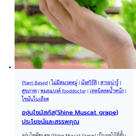
Plant-Based
|
ไม่มีหมวดหมู่
|
มังสวิรัติ
|
สาระน่ารู้
|
สุขภาพ
|
หมอแบงค์ fooddoctor
|
เทคนิคลดน้ำหนัก
|
ไขมันในเลือด
องุ่นไซมัสคัส(Shine Muscat grape)
ประโยชน์และสรรพคุณ
องุ่นไซคัสแคท (Shine Muscat Grape) เป็นผลไม้ที่ขึ้น