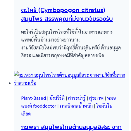
ตะไคร้ (Cymbopogon citratus)
สมุนไพร สรรพคุณที่มีงานวิจัยรองรับ
ตะไคร้เป็นสมุนไพรไทยที่ใช้ทั้งในอาหารและการ
แพทย์พื้นบ้านมาอย่างยาวนาน
งานวิจัยสมัยใหม่พบว่ามีฤทธิ์ต้านจุลินทรีย์ ต้านอนุมูล
อิสระ และมีสารพฤกษเคมีที่สำคัญหลายชนิด
Plant-Based
|
มังสวิรัติ
|
สาระน่ารู้
|
สุขภาพ
|
หมอ
แบงค์ fooddoctor
|
เทคนิคลดน้ำหนัก
|
ไขมันใน
เลือด
กะเพรา สมุนไพรไทยต้านอนุมูลอิสระ จาก