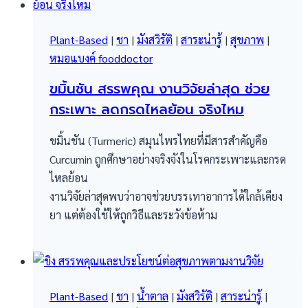
Plant-Based
|
ชา
|
มังสวิรัติ
|
สาระน่ารู้
|
สุขภาพ
|
หมอแบงค์ fooddoctor
ขมิ้นชัน สรรพคุณ งานวิจัยล่าสุด ช่วย
กระเพาะ ลดกรดไหลย้อน จริงไหม
ขมิ้นชัน (Turmeric) สมุนไพรไทยที่มีสารสำคัญคือ
Curcumin ถูกศึกษาอย่างจริงจังในโรคกระเพาะและกรด
ไหลย้อน
งานวิจัยล่าสุดพบว่าอาจช่วยบรรเทาอาการได้ใกล้เคียง
ยา แต่ต้องใช้ให้ถูกวิธีและระวังข้อห้าม
Plant-Based
|
ชา
|
น้ำตาล
|
มังสวิรัติ
|
สาระน่ารู้
|