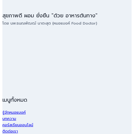
สุขภาพดี ผอม ยั่งยืน "ด้วย อาหารต้นทาง"
โดย นพ.ธนณพัฒฒ์ นาตะสุต (หมอแบงค์ Food Doctor)
เมนูทั้งหมด
รู้จักหมอแบงค์
บทความ
คอร์สเรียนออนไลน์
ติดต่อเรา