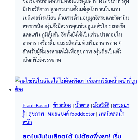
ชื่อเรื่องรสชาติหวานหอมและคุณค่าทางโภชนาการสูง
มีประวัติการปลูกยาวนานตั้งแต่ยุคโบราณในแถบ
เมดิเตอร์เรเนียน ด้วยสารต้านอนุมูลอิสระและวิตามิน
หลากชนิด องุ่นจึงมีสรรพคุณช่วยดูแลหัวใจ ชะลอวัย
และเสริมภูมิคุ้มกัน อีกทั้งยังใช้เป็นส่วนประกอบใน
อาหาร เครื่องดื่ม และผลิตภัณฑ์เสริมอาหารต่าง ๆ
สำหรับผู้ที่มองหาผลไม้เพื่อสุขภาพ องุ่นถือเป็นตัว
เลือกที่ไม่ควรพลาด
Plant-Based
|
ข้าวกล้อง
|
น้ำตาล
|
มังสวิรัติ
|
สาระน่า
รู้
|
สุขภาพ
|
หมอแบงค์ fooddoctor
|
เทคนิคลดน้ำ
หนัก
ลดไขมันในเลือดได้ ไม่ต้องพึ่งยา! เริ่ม