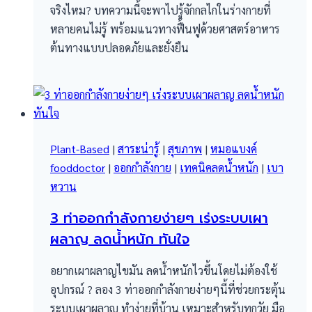
จริงไหม? บทความนี้จะพาไปรู้จักกลไกในร่างกายที่
หลายคนไม่รู้ พร้อมแนวทางฟื้นฟูด้วยศาสตร์อาหาร
ต้นทางแบบปลอดภัยและยั่งยืน
Plant-Based
|
สาระน่ารู้
|
สุขภาพ
|
หมอแบงค์
fooddoctor
|
ออกกำลังกาย
|
เทคนิคลดน้ำหนัก
|
เบา
หวาน
3 ท่าออกกำลังกายง่ายๆ เร่งระบบเผา
ผลาญ ลดน้ำหนัก ทันใจ
อยากเผาผลาญไขมัน ลดน้ำหนักไวขึ้นโดยไม่ต้องใช้
อุปกรณ์ ? ลอง 3 ท่าออกกำลังกายง่ายๆนี้ที่ช่วยกระตุ้น
ระบบเผาผลาญ ทำง่ายที่บ้าน เหมาะสำหรับทุกวัย มือ