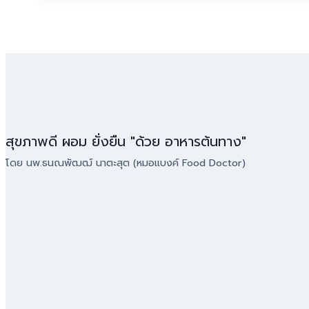
สุขภาพดี ผอม ยั่งยืน "ด้วย อาหารต้นทาง"
โดย นพ.ธนณพัฒฒ์ นาตะสุต (หมอแบงค์ Food Doctor)