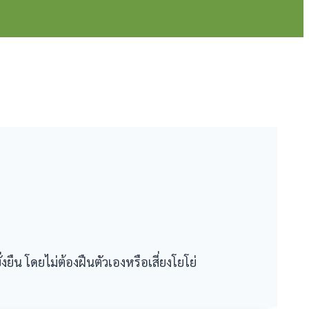
ืน โดยไม่ต้องฝืนตัวเองหรือเสี่ยงโยโย่