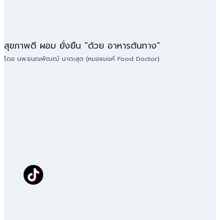
สุขภาพดี ผอม ยั่งยืน "ด้วย อาหารต้นทาง"
โดย นพ.ธนณพัฒฒ์ นาตะสุต (หมอแบงค์ Food Doctor)