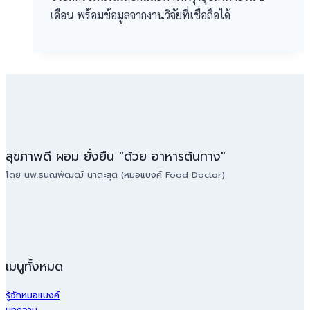
เดือน พร้อมข้อมูลจากงานวิจัยที่เชื่อถือได้
สุขภาพดี ผอม ยั่งยืน "ด้วย อาหารต้นทาง"
โดย นพ.ธนณพัฒฒ์ นาตะสุต (หมอแบงค์ Food Doctor)
เมนูทั้งหมด
รู้จักหมอแบงค์
บทความ