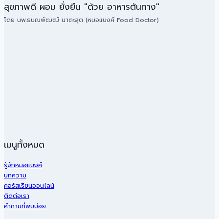
สุขภาพดี ผอม ยั่งยืน "ด้วย อาหารต้นทาง"
โดย นพ.ธนณพัฒฒ์ นาตะสุต (หมอแบงค์ Food Doctor)
เมนูทั้งหมด
รู้จักหมอแบงค์
บทความ
คอร์สเรียนออนไลน์
ติดต่อเรา
คำถามที่พบบ่อย