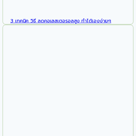
3 เทคนิค วิธี ลดคอเลสเตอรอลสูง ทำได้เองง่ายๆ