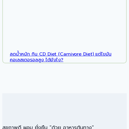
ลดน้ำหนัก กิน CD Diet (Carnivore Diet) แต่ไขมัน
คอเลสเตอรอลสูง ได้ยังไง?
สุขภาพดี ผอม ยั่งยืน "ด้วย อาหารต้นทาง"